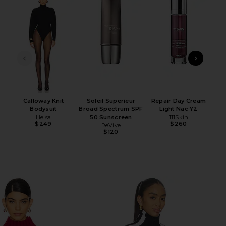
HARE NAOMI HOODED SCARF IN BLACK ON FACEBOOK
HARE NAOMI HOODED SCARF IN BLACK ON TWITTER 
HARE NAOMI HOODED SCARF IN BLACK ON PINTEREST
ПРЕДЫДУЩИЙ СЛАЙД
СЛЕ
Calloway Knit
Soleil Superieur
Repair Day Cream
Hol
Bodysuit
Broad Spectrum SPF
Light Nac Y2
Helsa
50 Sunscreen
111Skin
$249
$260
ReVive
$120