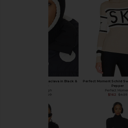
Goldbergh Margot Balaclava in Black &
Perfect Moment Schild Sw
White
Pepper
Goldbergh
Perfect Mome
$74
$149
$162
$425
Previous price: