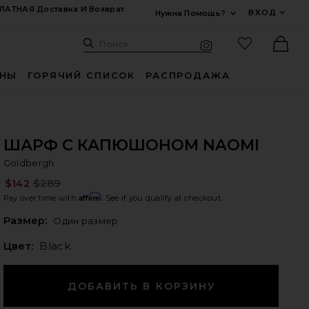
ЛАТНАЯ Доставка И Возврат
ВХОД
Нужна Помощь?
Развернуть Для
Поиск: Site
Избранные
Поиск
Визуальный поиск
Ther
ИНЫ
ГОРЯЧИЙ СПИСОК
РАСПРОДАЖА
ШАРФ С КАПЮШОНОМ NAOMI
Go
bran
Goldbergh
$142
$289
Pre
Affirm
Pay over time with
. See if you qualify at checkout.
Plea
Размер:
Один размер
Цвет:
Black