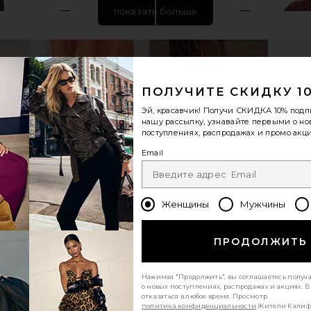
показать больше
ПОЛУЧИТЕ СКИДКУ 1
Эй, красавчик! Получи
СКИДКА 10%
подп
нашу рассылку, узнавайте первыми о н
поступлениях, распродажах и промо акци
Email
 in Monogram
Perfect Moment Womens Alpine Schild
Goldbergh B
Женщины
Мужчины
Sweater in Black & Snow White
Perfect Moment
$128
$425
ПРОДОЛЖИТЬ
Previous price:
Previous price:
Нажимая "Продолжить", вы соглашаетесь получ
о новых поступлениях, распродажах и акциях. 
отказаться в любое время. Просмотр
политика конфиденциальности
Жители Калиф