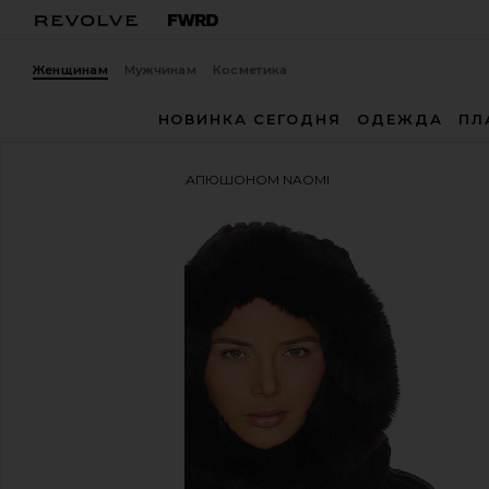
Женщинам
Мужчинам
Косметика
НОВИНКА СЕГОДНЯ
ОДЕЖДА
ПЛ
Goldbergh
ШАРФ С КАПЮШОНОМ NAOMI
избранноеGoldbergh Naomi Hooded Scarf in Black