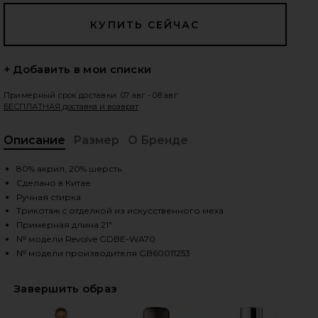
едующие слайды
+ Добавить в мои списки
Примерный срок доставки: 07 авг - 08 авг
БЕСПЛАТНАЯ доставка и возврат
Описание
Размер
О Бренде
, C
80% акрил, 20% шерсть
Сделано в Китае
Ручная стирка
Трикотаж с отделкой из искусственного меха
Примерная длина 21"
№ модели Revolve GDBE-WA70
№ модели производителя GB60011253
iew 2 of 5 ШАРФ С КАПЮШОНОМ NAOMI in Black
vie
Завершить образ