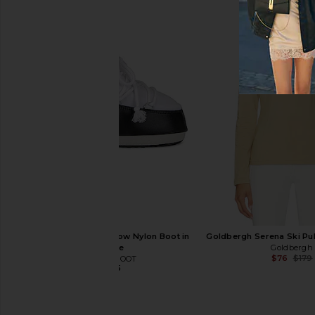
Perfect Moment Apres Sweater II in Red
Perfect Moment Chunky
Perfect Moment
Sweater in Black 
$170
$425
Perfect Mome
Previous price:
MOON BOOT Icon Low Nylon Boot in
Goldbergh Serena Ski Pul
$194
$495
White
Goldbergh
$76
$179
MOON BOOT
$195