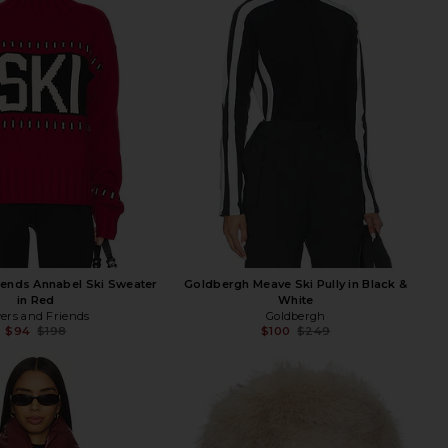
iends Annabel Ski Sweater
Goldbergh Meave Ski Pully in Black &
in Red
White
vers and Friends
Goldbergh
$94
$198
$100
$249
Previous price:
Previ