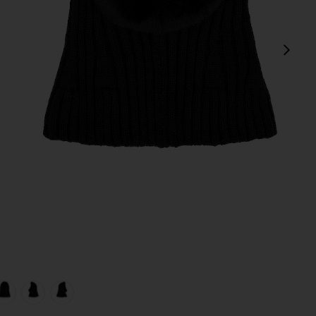
Сл
view 1 of 5 ШАРФ С КАПЮШОНОМ NAOMI in Black
v