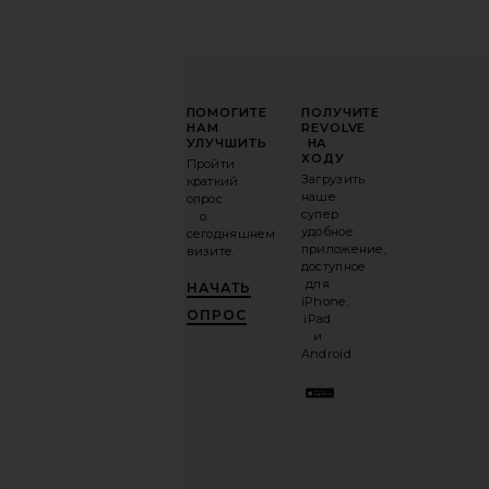
ПОВЫСЬТЕ
ПОМОГИТЕ
ПОЛУЧИТЕ
СВОЮ
НАМ
REVOLVE
ИГРУ
УЛУЧШИТЬ
НА
В
ХОДУ
Пройти
МОДЕ
Загрузить
краткий
наше
опрос
Подпишитесь
супер
о
на
удобное
сегодняшнем
нашу
приложение,
визите.
email-
доступное
рассылку
для
НАЧАТЬ
и
ПОЛУЧИ
iPhone,
10%!
.
ОПРОС
iPad
Это как
и
иметь
Goldbergh Porter Ski Jacket in Limone
Goldbergh Serena Ski Pu
Android.
стильного
Goldbergh
Goldbergh
лучшего
$439
$859
$86
$179
Previous price:
друга.
Вы
можете
отказаться
в
любое