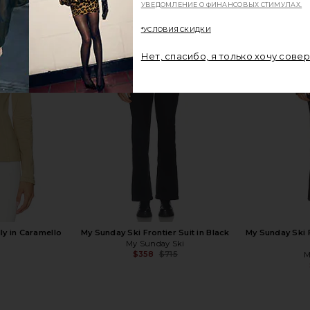
УВЕДОМЛЕНИЕ О ФИНАНСОВЫХ СТИМУЛАХ.
*УСЛОВИЯ СКИДКИ
Нет, спасибо, я только хочу сове
 Houndstooth
ELLIATT Lux Faux Fur Coat in Beige
MOON BOOT X
& White
ELLIATT
Suede Bead
$268
nt
ly in Caramello
My Sunday Ski Frontier Suit in Black
My Sunday Ski F
Previous price:
My Sunday Ski
$358
$715
M
Previous price:
Previous price: