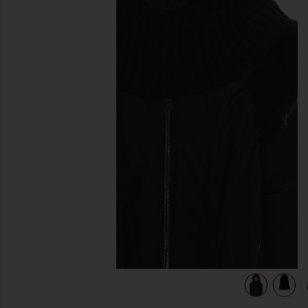
предыдущие слайды
view 5 of 5 ШАРФ С КАПЮШОНОМ NAOMI in Black