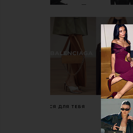
Goldbergh Dahlia Bodywarmer in Black
Rudsak Oksana Jumpsuit
Goldbergh
Black
$387
$859
Rudsak
Previous price:
$341
$695
РЕКОМЕНДУЕТСЯ ДЛЯ ТЕБЯ