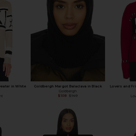
eater in White
Goldbergh Margot Balaclava in Black
Lovers and Fr
Goldbergh
$108
$149
nt
Lo
Previous price:
Previous price: