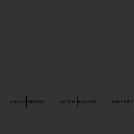
tle Neck
Goldbergh Splendore Ski Pant in Black
CORDOVA Bu
in Scratch
Goldbergh
$636
$859
int
Black tie dresses
Cashmere scarves
Black bac
Previous price:
nt
Previous price: