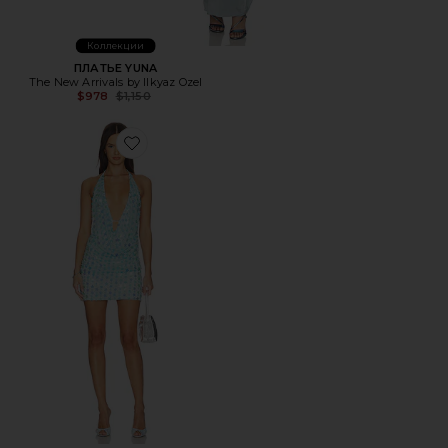
Коллекции
ПЛАТЬЕ YUNA
The New Arrivals by Ilkyaz Ozel
Previous price:
$978
$1,150
Favorite ПЛАТЬЕ KENSLEY