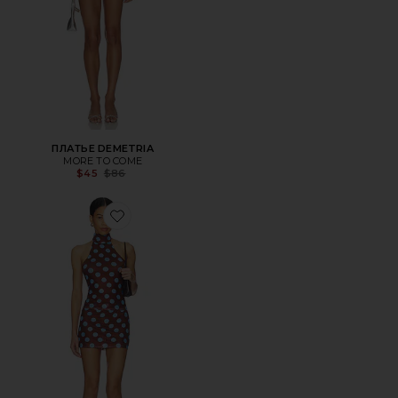
ПЛАТЬЕ DEMETRIA
MORE TO COME
Previous price:
$45
$86
Favorite НАБОР С ЮБКОЙ VIRLEN