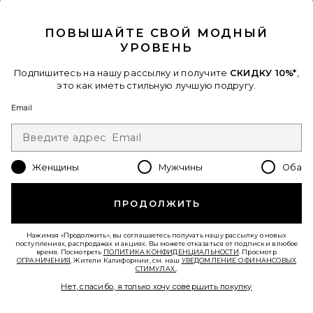
CLOSE MODAL
ПОВЫШАЙТЕ СВОЙ МОДНЫЙ
УРОВЕНЬ
Подпишитесь на нашу рассылку и получите
СКИДКУ 10%*
,
это как иметь стильную лучшую подругу.
Email
Женщины
Мужчины
Оба
ПЛАТЬЕ LOU LOU
Sister NY
Previous price:
$234
$275
ПРОДОЛЖИТЬ
Нажимая «Продолжить», вы соглашаетесь получать нашу рассылку о новых
Favorite ПЛАТЬЕ CAMELIA
поступлениях, распродажах и акциях. Вы можете отказаться от подписки в любое
время. Посмотреть
ПОЛИТИКА КОНФИДЕНЦИАЛЬНОСТИ
. Просмотр
ОГРАНИЧЕНИЯ
. Жители Калифорнии, см. наш
УВЕДОМЛЕНИЕ О ФИНАНСОВЫХ
СТИМУЛАХ.
.
Нет, спасибо, я только хочу совершить покупку