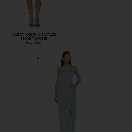
НАБОР С ЮБКОЙ VIRLEN
MORE TO COME
Previous price:
$67
$88
Favorite ПЛАТЬЕ YUNA