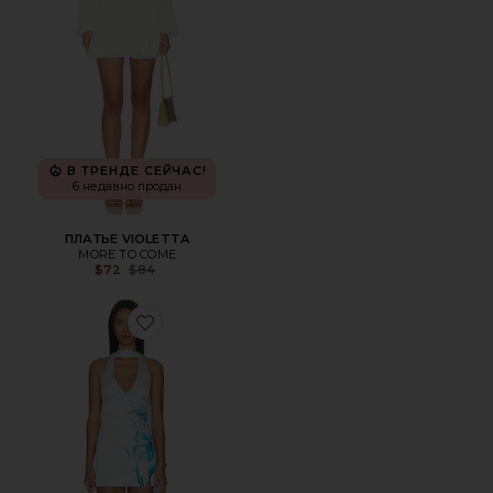
В ТРЕНДЕ СЕЙЧАС!
6 недавно продан
ПЛАТЬЕ VIOLETTA
MORE TO COME
Previous price:
$72
$84
Favorite ПЛАТЬЕ DEMETRIA