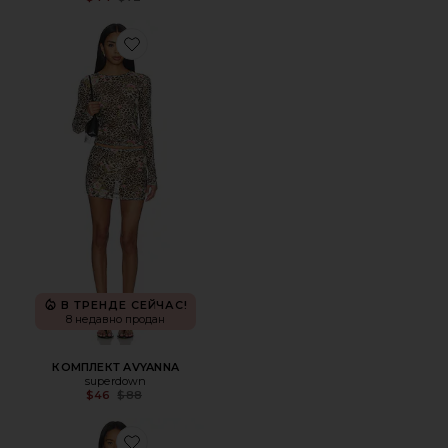
Favorite КОМПЛЕКТ AVYANNA
В ТРЕНДЕ СЕЙЧАС!
8 недавно продан
КОМПЛЕКТ AVYANNA
superdown
Previous price:
$46
$88