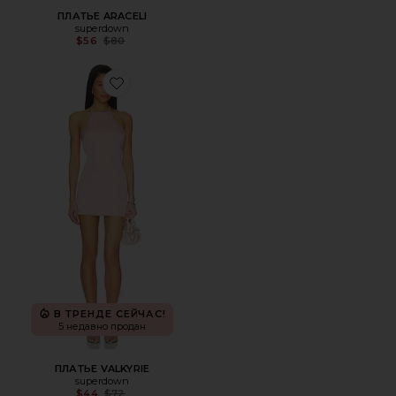
ПЛАТЬЕ ARACELI
superdown
Previous price:
$56
$80
Favorite ПЛАТЬЕ VALKYRIE
В ТРЕНДЕ СЕЙЧАС!
5 недавно продан
ПЛАТЬЕ VALKYRIE
superdown
Previous price:
$44
$72