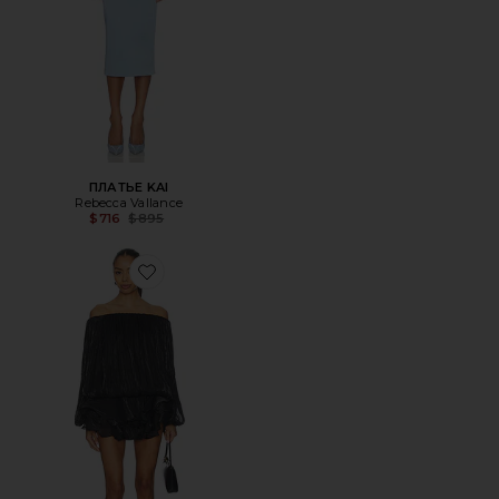
ПЛАТЬЕ KAI
Rebecca Vallance
Previous price:
$716
$895
Favorite ПЛАТЬЕ ELORA