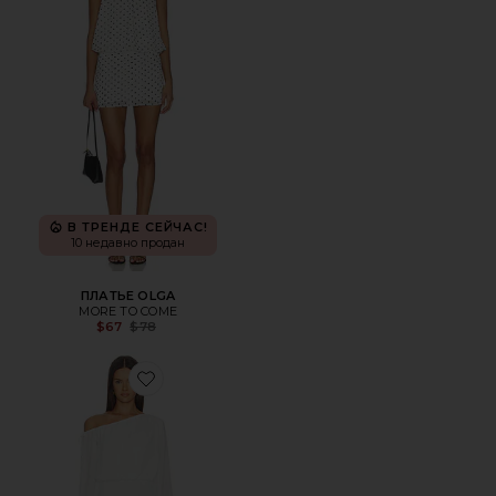
В ТРЕНДЕ СЕЙЧАС!
10 недавно продан
ПЛАТЬЕ OLGA
MORE TO COME
Previous price:
$67
$78
Favorite ПЛАТЬЕ VIOLETTA