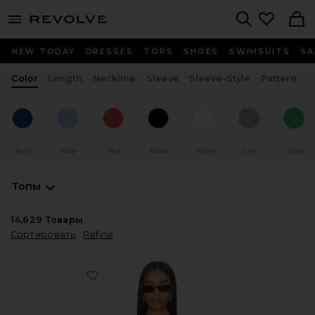
menu - shows more content
Revolve, Apparel & Fashion
Search
NEW TODAY
DRESSES
TOPS
SHOES
SWIMSUITS
SA
Color
Length
Neckline
Sleeve
Sleeve-Style
Pattern
Navy
Blue
Red
Black
White
Grey
Green
Топы
14,629
Товары
Сортировать
Refine
Favorite ТОП HORIZON LONG SLEEVE