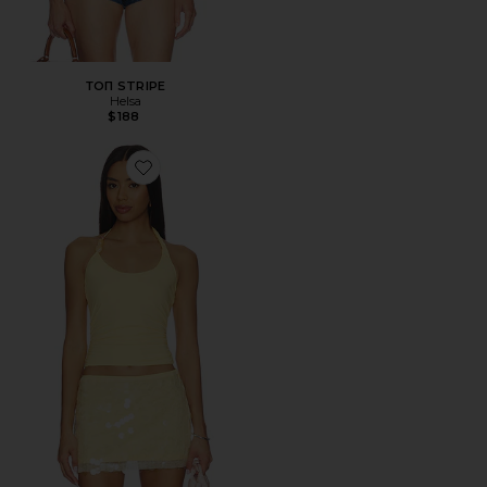
ТОП STRIPE
Helsa
$188
Favorite ТОП LEXIE TWIST HALTER TANK