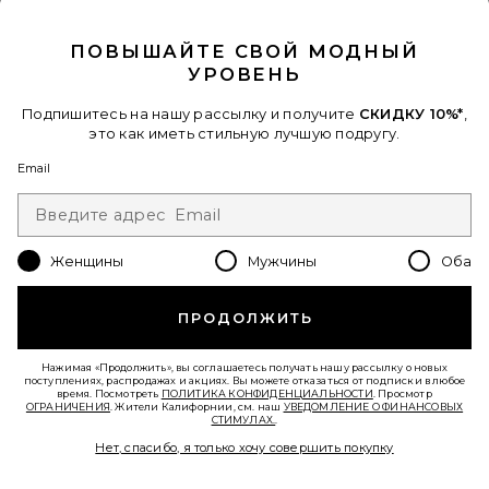
CLOSE MODAL
ПОВЫШАЙТЕ СВОЙ МОДНЫЙ
УРОВЕНЬ
Подпишитесь на нашу рассылку и получите
СКИДКУ 10%*
,
это как иметь стильную лучшую подругу.
БЛУЗКА FEMME
Email
LIONESS
$65
Женщины
Мужчины
Оба
Favorite ФУТБОЛКА С КОРОТКИМ РУКАВОМ BLOOM
ПРОДОЛЖИТЬ
Нажимая «Продолжить», вы соглашаетесь получать нашу рассылку о новых
поступлениях, распродажах и акциях. Вы можете отказаться от подписки в любое
время. Посмотреть
ПОЛИТИКА КОНФИДЕНЦИАЛЬНОСТИ
. Просмотр
ОГРАНИЧЕНИЯ
. Жители Калифорнии, см. наш
УВЕДОМЛЕНИЕ О ФИНАНСОВЫХ
СТИМУЛАХ.
.
Нет, спасибо, я только хочу совершить покупку