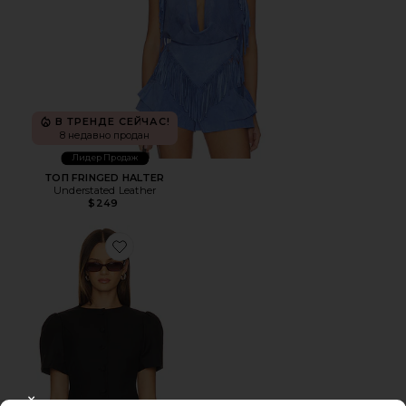
В ТРЕНДЕ СЕЙЧАС!
8 недавно продан
Лидер Продаж
ТОП FRINGED HALTER
Understated Leather
$249
Favorite БЛУЗКА FEMME