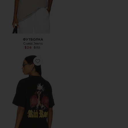
ФУТБОЛКА
Guess Jeans
Previous price:
$26
$32
Favorite ФУТБОЛКА RICK