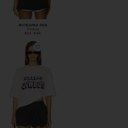
ФУТБОЛКА RICK
Philcos
Previous price:
$24
$48
Favorite Cowboys Halfback Tee