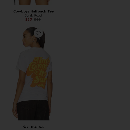
Cowboys Halfback Tee
Junk Food
Previous price:
$33
$65
Favorite ФУТБОЛКА
ФУТБОЛКА