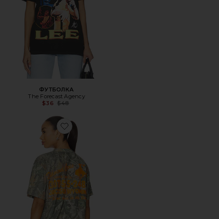
ФУТБОЛКА
The Forecast Agency
Previous price:
$36
$48
Favorite РУБАШКА RETRO