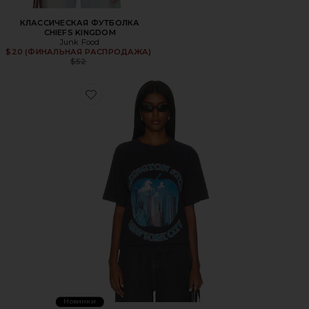
КЛАССИЧЕСКАЯ ФУТБОЛКА
CHIEFS KINGDOM
Junk Food
$20 (ФИНАЛЬНАЯ РАСПРОДАЖА)
Previous price:
$52
Favorite ФУТБОЛКА NA
Новинки