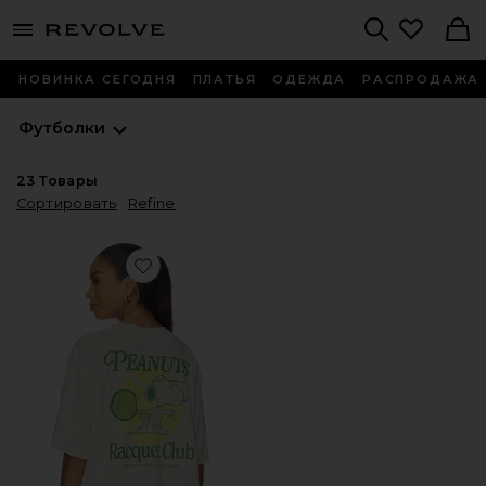
menu - shows more content
Revolve, Apparel & Fashion
Search
НОВИНКА СЕГОДНЯ
ПЛАТЬЯ
ОДЕЖДА
РАСПРОДАЖА
Футболки
23
Товары
Сортировать
Refine
Favorite ФУТБОЛКА PEANUTS