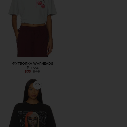
ФУТБОЛКА WARHEADS
Philcos
Previous price:
$35
$48
Favorite ФУТБОЛКА SEXYY