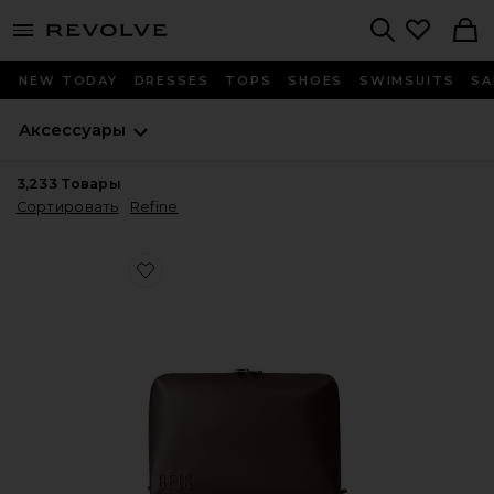
menu - shows more content
Revolve, Apparel & Fashion
Search
NEW TODAY
DRESSES
TOPS
SHOES
SWIMSUITS
SA
Аксессуары
3,233
Товары
Сортировать
Refine
Favorite МАЛЕНЬКАЯ СУМОЧКА