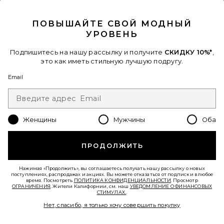
CLOSE MODAL
СОЛНЦЕЗАЩИТНЫЕ ОЧКИ THE
ELVIE
Jimmy Fairly
ПОВЫШАЙТЕ СВОЙ МОДНЫЙ
$175
УРОВЕНЬ
Подпишитесь на нашу рассылку и получите
СКИДКУ 10%*
,
Favorite КОЗЫРЁК DEL MAR
это как иметь стильную лучшую подругу.
Email
Женщины
Мужчины
Оба
ПРОДОЛЖИТЬ
Нажимая «Продолжить», вы соглашаетесь получать нашу рассылку о новых
поступлениях, распродажах и акциях. Вы можете отказаться от подписки в любое
время. Посмотреть
ПОЛИТИКА КОНФИДЕНЦИАЛЬНОСТИ
. Просмотр
В ТРЕНДЕ СЕЙЧАС!
ОГРАНИЧЕНИЯ
. Жители Калифорнии, см. наш
УВЕДОМЛЕНИЕ О ФИНАНСОВЫХ
9 недавно продан
СТИМУЛАХ.
.
Нет, спасибо, я только хочу совершить покупку
КОЗЫРЁК DEL MAR
LSPACE