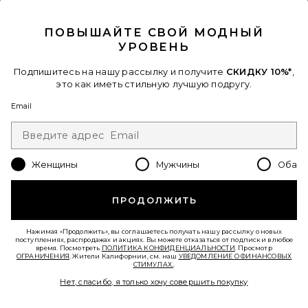
CLOSE MODAL
СОЛНЦЕЗАЩИТНЫЕ ОЧКИ JANE
Elisa Johnson
$145
ПОВЫШАЙТЕ СВОЙ МОДНЫЙ
УРОВЕНЬ
Favorite ШАРФ SUTTON
Подпишитесь на нашу рассылку и получите
СКИДКУ 10%*
,
это как иметь стильную лучшую подругу.
Email
Женщины
Мужчины
Оба
ПРОДОЛЖИТЬ
Нажимая «Продолжить», вы соглашаетесь получать нашу рассылку о новых
поступлениях, распродажах и акциях. Вы можете отказаться от подписки в любое
время. Посмотреть
ПОЛИТИКА КОНФИДЕНЦИАЛЬНОСТИ
. Просмотр
ОГРАНИЧЕНИЯ
. Жители Калифорнии, см. наш
УВЕДОМЛЕНИЕ О ФИНАНСОВЫХ
СТИМУЛАХ.
.
Нет, спасибо, я только хочу совершить покупку
ШАРФ SUTTON
Tularosa
$60