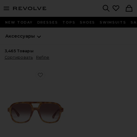
menu - shows more content
Revolve, Apparel & Fashion
Search
NEW TODAY
DRESSES
TOPS
SHOES
SWIMSUITS
SA
Аксессуары
3,465
Товары
Сортировать
Refine
Favorite СОЛНЦЕЗАЩИТНЫЕ ОЧКИ WHIRLPOOL