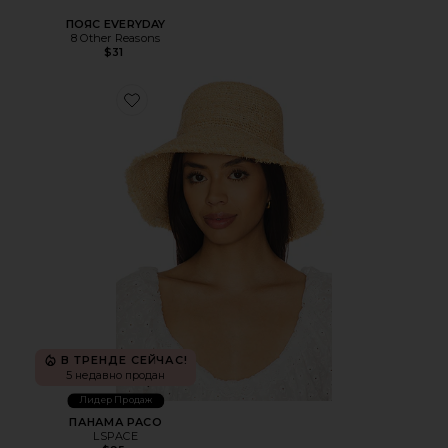
ПОЯС EVERYDAY
8 Other Reasons
$31
Favorite ПАНАМА PACO
В ТРЕНДЕ СЕЙЧАС!
5 недавно продан
Лидер Продаж
ПАНАМА PACO
LSPACE