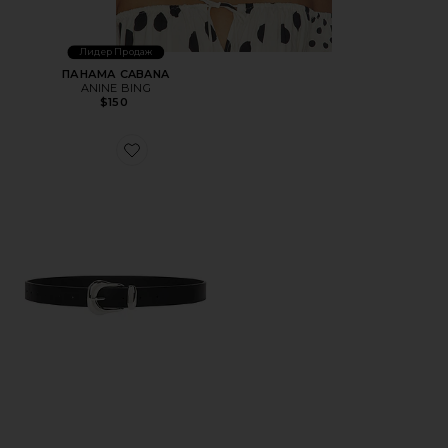
Лидер Продаж
ПАНАМА CABANA
ANINE BING
$150
Favorite ПОЯС EVERYDAY