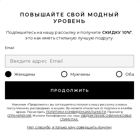
CLOSE MODAL
ПОВЫШАЙТЕ СВОЙ МОДНЫЙ
В ТРЕНДЕ СЕЙЧАС!
УРОВЕНЬ
35 недавно продан
Подпишитесь на нашу рассылку и получите
СКИДКУ 10%*
,
это как иметь стильную лучшую подругу.
ПЛАТЬЕ ASTRID
ELLIATT
Email
$251
Favorite СУМКА НА ПЛЕЧО, 26 ДЮЙМОВ CRYSTAL SIGN
Женщины
Мужчины
Оба
ПРОДОЛЖИТЬ
Нажимая «Продолжить», вы соглашаетесь получать нашу рассылку о новых
поступлениях, распродажах и акциях. Вы можете отказаться от подписки в любое
время. Посмотреть
ПОЛИТИКА КОНФИДЕНЦИАЛЬНОСТИ
. Просмотр
ОГРАНИЧЕНИЯ
. Жители Калифорнии, см. наш
УВЕДОМЛЕНИЕ О ФИНАНСОВЫХ
СТИМУЛАХ.
.
Нет, спасибо, я только хочу совершить покупку