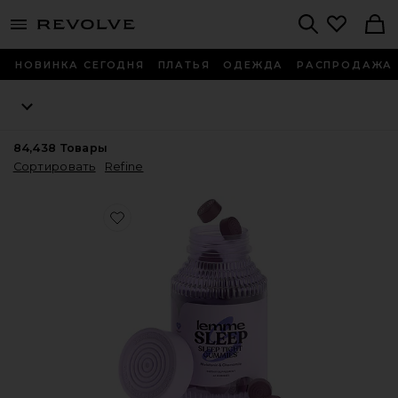
menu - shows more content
Revolve, Apparel & Fashion
Search
НОВИНКА СЕГОДНЯ
ПЛАТЬЯ
ОДЕЖДА
РАСПРОДАЖА
84,438
Товары
Сортировать
Refine
Favorite ВИТАМИННЫЕ МАРМЕЛАДКИ SLEEP