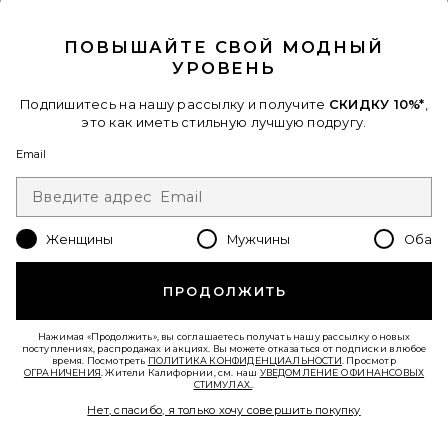
CLOSE MODAL
ПОВЫШАЙТЕ СВОЙ МОДНЫЙ
УРОВЕНЬ
Подпишитесь на нашу рассылку и получите
СКИДКУ 10%*
,
это как иметь стильную лучшую подругу.
Email
Женщины
Мужчины
Оба
ПРОДОЛЖИТЬ
ПЛАТЬЕ FIELD OF DREAMS
LIONESS
$109
Нажимая «Продолжить», вы соглашаетесь получать нашу рассылку о новых
поступлениях, распродажах и акциях. Вы можете отказаться от подписки в любое
время. Посмотреть
ПОЛИТИКА КОНФИДЕНЦИАЛЬНОСТИ
. Просмотр
ОГРАНИЧЕНИЯ
. Жители Калифорнии, см. наш
УВЕДОМЛЕНИЕ О ФИНАНСОВЫХ
СТИМУЛАХ.
.
Нет, спасибо, я только хочу совершить покупку
Favorite КУРТКА 90S