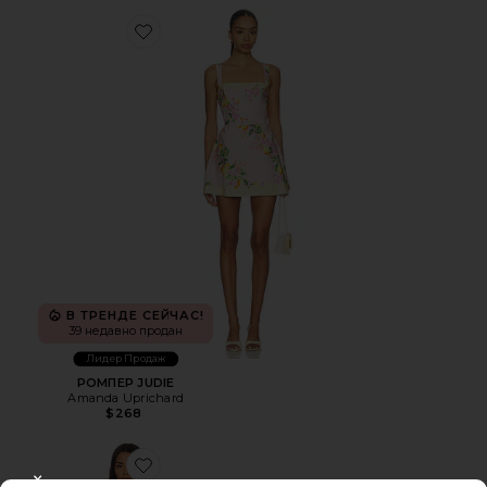
Favorite РОМПЕР JUDIE
В ТРЕНДЕ СЕЙЧАС!
39 недавно продан
Лидер Продаж
РОМПЕР JUDIE
Amanda Uprichard
$268
Favorite ПЛАТЬЕ FIELD OF DREAMS