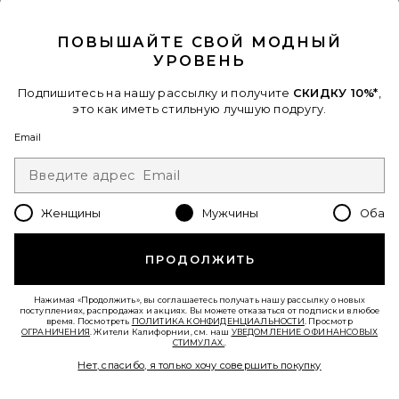
CLOSE MODAL
ПОВЫШАЙТЕ СВОЙ МОДНЫЙ
УРОВЕНЬ
Подпишитесь на нашу рассылку и получите
СКИДКУ 10%*
,
это как иметь стильную лучшую подругу.
Email
Женщины
Мужчины
Оба
КРОССОВКИ CLOUD 6
On
$160
ПРОДОЛЖИТЬ
Нажимая «Продолжить», вы соглашаетесь получать нашу рассылку о новых
Favorite КРОССОВКИ CLOUD 6
поступлениях, распродажах и акциях. Вы можете отказаться от подписки в любое
время. Посмотреть
ПОЛИТИКА КОНФИДЕНЦИАЛЬНОСТИ
. Просмотр
ОГРАНИЧЕНИЯ
. Жители Калифорнии, см. наш
УВЕДОМЛЕНИЕ О ФИНАНСОВЫХ
СТИМУЛАХ.
.
Нет, спасибо, я только хочу совершить покупку