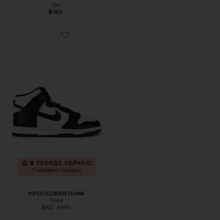
On
$160
Favorite КРОССОВКИ DUNK
В ТРЕНДЕ СЕЙЧАС!
5 недавно продан
КРОССОВКИ DUNK
Nike
Previous price:
$62
$155