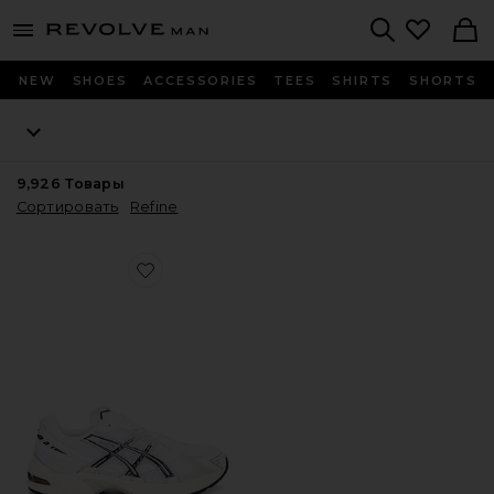
Revolve
menu - shows more content
Search
NEW
SHOES
ACCESSORIES
TEES
SHIRTS
SHORTS
9,926
Товары
Сортировать
Refine
Favorite КРОССОВКИ GEL-1130