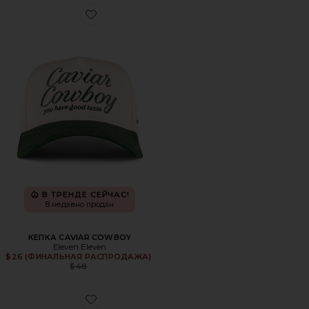
Favorite КЕПКА CAVIAR COWBOY
В ТРЕНДЕ СЕЙЧАС!
8 недавно продан
КЕПКА CAVIAR COWBOY
Eleven Eleven
$26 (ФИНАЛЬНАЯ РАСПРОДАЖА)
Previous price:
$48
Favorite КРОССОВКИ CLOUD X 4