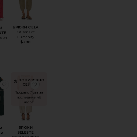
БРЮКИ CIELA
И
Citizens of
UTE
Humanity
ndon
$298
ПОПУЛЯРНО
оеБРЮКИ THASSOS
избранноеБРЮКИ COOPER
избранноеБРЮКИ SELESTE DRAWSTRING
СЕЙЧАС!
Продано 7 раз за
последние 48
часов
БРЮКИ
И
SELESTE
ER