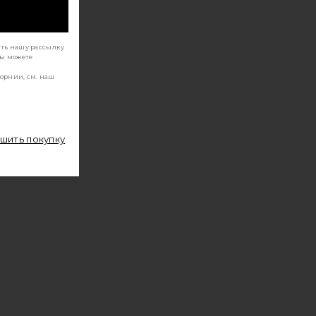
ать нашу рассылку
Вы можете
орнии, см. наш
ршить покупку