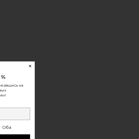
0%
исавшись на
овых
ях!
Оба