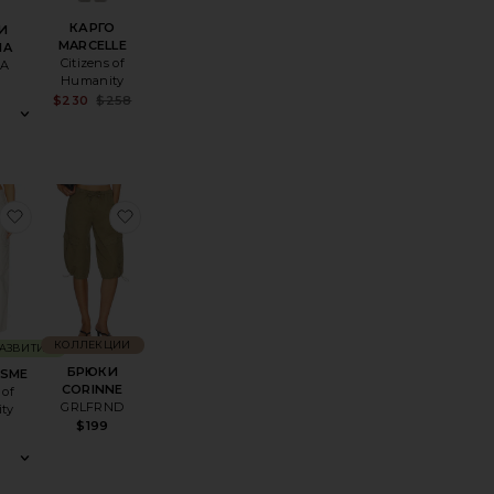
КАРГО
И
MARCELLE
NA
Citizens of
LA
Humanity
Sale price:
$230
$258
Previous price:
ЫЕ БРЮКИ ONSET
оеБРЮКИ COTTON NYLON
избранноеБРЮКИ ESME
избранноеБРЮКИ CORINNE
КОЛЛЕКЦИИ
РАЗВИТИЕ
БРЮКИ
ESME
CORINNE
 of
GRLFRND
ty
$199
8