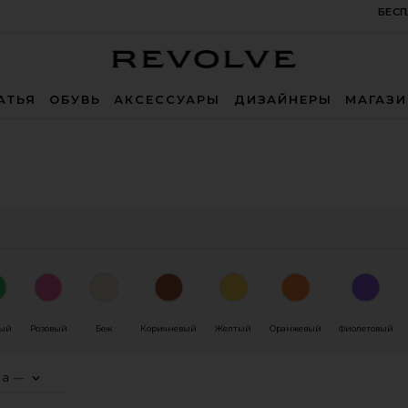
БЕСП
Revolve
АТЬЯ
ОБУВЬ
АКСЕССУАРЫ
ДИЗАЙНЕРЫ
МАГАЗ
ный
Розовый
Беж
Коричневый
Желтый
Оранжевый
Фиолетовый
на
—
0
0
0
FILTER
SELECTED
FILTER
SELECTED
FILTER
SELECTED