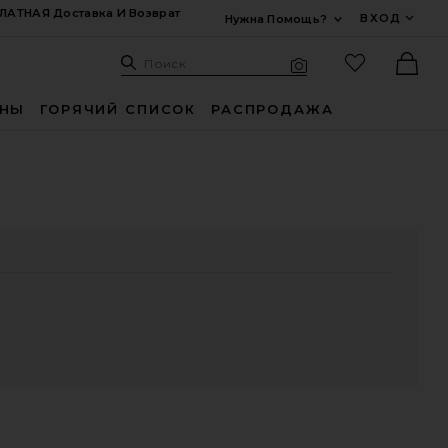
ЛАТНАЯ Доставка И Возврат
ВХОД
Нужна Помощь?
Развернуть Для
Поиск: Site
Избранные
Поиск
Визуальный поиск
Ther
ИНЫ
ГОРЯЧИЙ СПИСОК
РАСПРОДАЖА