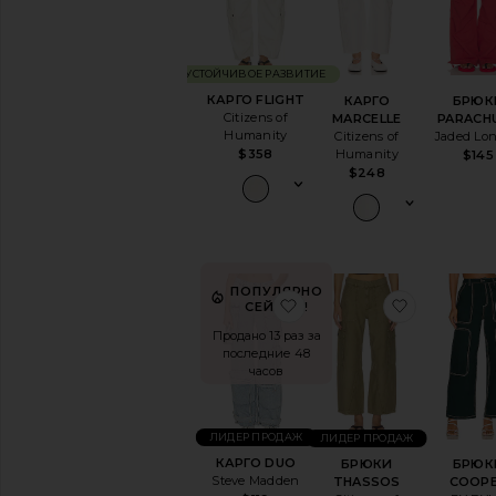
Джоггеры
Кожа
Леггинсы
УСТОЙЧИВОЕ РАЗВИТИЕ
Скинни
КАРГО FLIGHT
КАРГО
БРЮК
Стейтмент-
Citizens of
MARCELLE
PARACH
брюки
Humanity
Citizens of
Jaded Lo
Спортивные
$358
Humanity
$145
брюки
$248
Строгий
стиль
Широкие
ДОСТУПНОСТЬ
ПОПУЛЯРНО
В наличии
избранноеКАРГО DUO
избранн
СЕЙЧАС!
товары в Избранном
Продано 13 раз за
Предзаказ
последние 48
товары в Избранном
часов
ЛИДЕР ПРОДАЖ
ЛИДЕР ПРОДАЖ
КАРГО DUO
БРЮКИ
БРЮК
Steve Madden
THASSOS
COOP