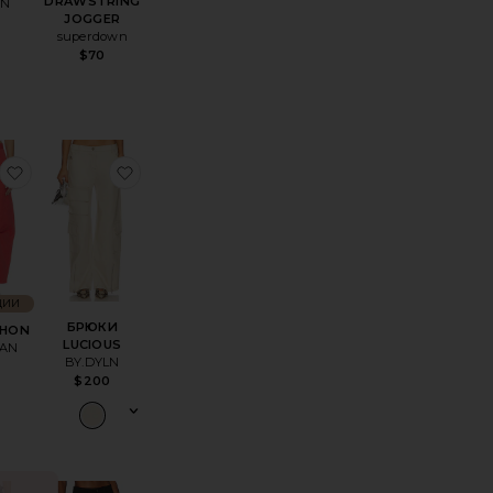
DRAWSTRING
LN
JOGGER
superdown
$70
AIGHT LEG CARGO PANT
оеБРЮКИ DUO
избранноеБРЮКИ SHON
избранноеБРЮКИ LUCIOUS
ЦИИ
БРЮКИ
SHON
LUCIOUS
TAN
BY.DYLN
0
$200