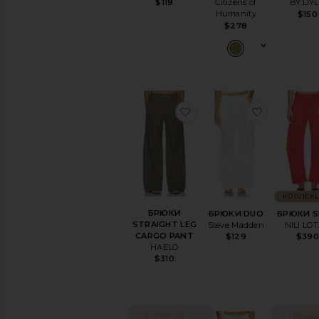
$119
Citizens of
BY.DY
Humanity
$150
$278
избранноеБРЮКИ STR
избранн
КОЛЛЕК
БРЮКИ
БРЮКИ DUO
БРЮКИ 
STRAIGHT LEG
Steve Madden
NILI LO
CARGO PANT
$129
$39
HAELO
$310