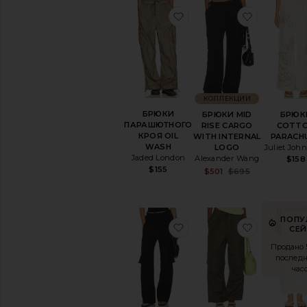
избранноеБРЮКИ ПА
избранн
КОЛЛЕКЦИИ
БРЮКИ
БРЮКИ MID
БРЮК
ПАРАШЮТНОГО
RISE CARGO
COTT
КРОЯ OIL
WITH INTERNAL
PARACH
WASH
LOGO
Juliet Joh
Jaded London
Alexander Wang
$158
$155
Sale price:
$501
$695
Previous pri
ПОПУ
избранноеБРЮКИ MA
избранн
СЕЙ
Продано 5
послед
час