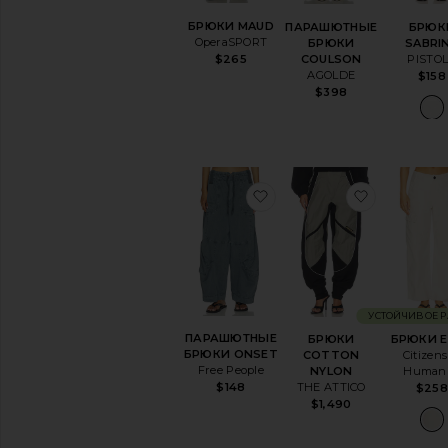
БРЮКИ MAUD
ПАРАШЮТНЫЕ
БРЮК
OperaSPORT
БРЮКИ
SABRI
$265
COULSON
PISTO
AGOLDE
$158
$398
избранноеПАРАШЮТН
избранн
УСТОЙЧИВОЕ 
ПАРАШЮТНЫЕ
БРЮКИ
БРЮКИ 
БРЮКИ ONSET
COTTON
Citizens
Free People
NYLON
Humani
$148
THE ATTICO
$25
$1,490