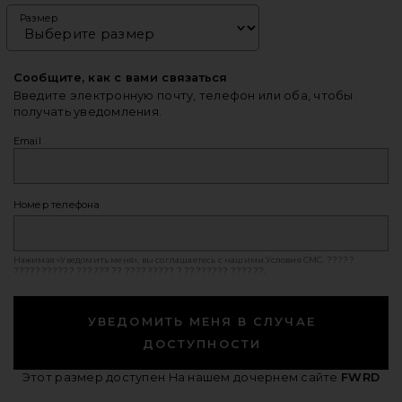
Размер
Сообщите, как с вами связаться
Введите электронную почту, телефон или оба, чтобы
получать уведомления.
Email
Номер телефона
Нажимая «Уведомить меня», вы соглашаетесь с нашими
Условия СМС
. ?????
??????????? ?????? ?? ????????? ? ???????? ??????.
УВЕДОМИТЬ МЕНЯ В СЛУЧАЕ
ДОСТУПНОСТИ
Этот размер доступен
На нашем дочернем сайте
FWRD