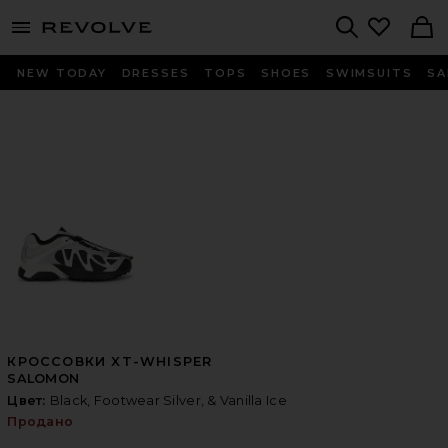
menu - shows more content
Revolve, Apparel & Fashion
Search
NEW TODAY
DRESSES
TOPS
SHOES
SWIMSUITS
SA
КРОССОВКИ XT-WHISPER
SALOMON
Цвет:
Black, Footwear Silver, & Vanilla Ice
Продано