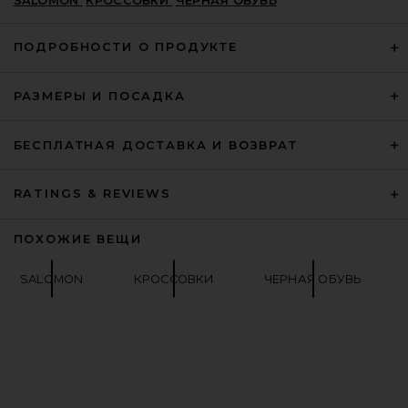
SALOMON
КРОССОВКИ
ЧЕРНАЯ ОБУВЬ
ПОДРОБНОСТИ О ПРОДУКТЕ
РАЗМЕРЫ И ПОСАДКА
MM6 Maison Margiela X Salomon
XT Mule 4 in Vanilla Ice, Gibraltar
БЕСПЛАТНАЯ ДОСТАВКА И ВОЗВРАТ
Sea, & Sweet Pea
MM6 MAISON MARGIELA
$455
RATINGS & REVIEWS
ПОХОЖИЕ ВЕЩИ
SALOMON
КРОССОВКИ
ЧЕРНАЯ ОБУВЬ