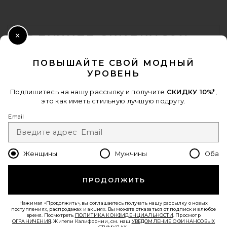
FOOTER
ПОЛУЧИТЕ СКИДКУ 10%
Close Modal
Nike Moon Shoe OG Sneaker in
Soft Pearl & Black
КОГДА ВЫ ПОДПИСЫВАЕТЕСЬ НА НАШУ РАССЫЛКУ, УКАЗАВ
ПОВЫШАЙТЕ СВОЙ МОДНЫЙ
NIKE
СВОЙ EMAIL. ОТПИСАТЬСЯ МОЖНО В ЛЮБОЙ МОМЕНТ.
$105
УРОВЕНЬ
ПОЛИТИКА КОНФИДЕНЦИАЛЬНОСТИ
EMAIL ADDRESS
Подпишитесь на нашу рассылку и получите
СКИДКУ 10%*
,
это как иметь стильную лучшую подругу.
Sign Up
Email
Женщины
Мужчины
Оба
ru
USD
Change Country Regions Preferences - 
ПРОДОЛЖИТЬ
ПОМОГИТЕ НАМ СТАТЬ ЛУЧШЕ!
ПРОЙТИ КРАТКИЙ ОПРОС О СЕГОДНЯШНЕМ ВИЗИТЕ.
ВПЕРЕД!
Нажимая «Продолжить», вы соглашаетесь получать нашу рассылку о новых
поступлениях, распродажах и акциях. Вы можете отказаться от подписки в любое
время. Посмотреть
ПОЛИТИКА КОНФИДЕНЦИАЛЬНОСТИ
. Просмотр
ОГРАНИЧЕНИЯ
. Жители Калифорнии, см. наш
УВЕДОМЛЕНИЕ О ФИНАНСОВЫХ