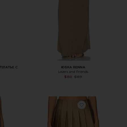
ПЛАТЬЕ С
ЮБКА RENNA
Lovers and Friends
Sale 
$150
$159
Previ
Sale price:
Previous price:
бранноеЮБКА SABINA
избранноеМИНИ-