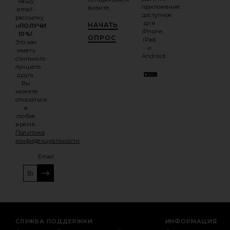
нашу
приложение,
визите.
email-
доступное
рассылку
для
НАЧАТЬ
и
ПОЛУЧИ
iPhone,
10%!
.
ОПРОС
iPad
Это как
и
иметь
Android.
стильного
лучшего
друга.
Вы
можете
отказаться
в
любое
время.
Политика
конфиденциальности
Email
РЕГИСТРАЦИЯ
СЛУЖБА ПОДДЕРЖКИ
ИНФОРМАЦИЯ