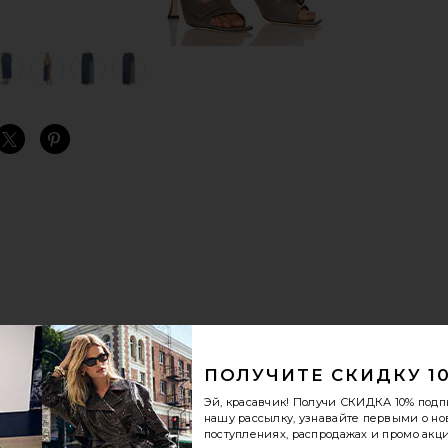
view 1 of 6 ЮБКА МАКСИ BIANCA in Crissy Field
v
S
S
S
ПОЛУЧИТЕ СКИДКУ 1
Эй, красавчик! Получи
СКИДКА 10%
подп
нашу рассылку, узнавайте первыми о н
поступлениях, распродажах и промо акци