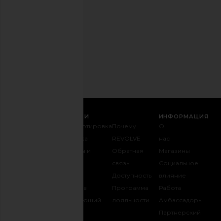
в
любое
время.
Политика
конфиденциальности
Email
РЕГИСТРАЦИЯ
СЛУЖБА ПОДДЕРЖКИ
ИНФОРМАЦИЯ
Связаться с
Транспортировка
Почему
О
нами
и доставка
REVOLVE
нас
1-888-442-
Возвраты и
Обратная
Магазины
5830
обмен
связь
Социальное
Оплата
Таблица
Доступность
влияние
FAQ
размеров
Программа
Работа
Отслеживать
Одаривающий
лояльности
Амбассадоры
заказ
REVOLVE
Партнерский