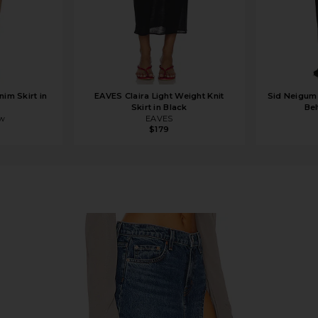
im Skirt in
EAVES Claira Light Weight Knit
Sid Neigum
Skirt in Black
Bel
w
EAVES
$179
d