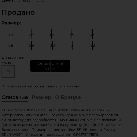
Продано
Выб
Размер:
23
24
25
26
27
Размер:
Размер:
Размер:
Размер:
Размер:
28
29
30
31
32
Размер:
Размер:
Размер:
Размер:
Размер:
едующие слайды
электронная
Оповестить
почта
меня
Или отправьте запрос на специальный заказ
Описание
Размер
О Бренде
, C
100% хлопок. Сделано в США (с использованием импортных
материалов) или в Китае.Происхождение может варьироваться —
см. этикетку для подробностей.. Машинная стирка. Без подкладки.
Гульфик на молнии с застёжкой на пуговицу. Дизайн с 5-карманов.
Вырез спереди. Примерная длина юбки 38". № модели Revolve
GRLR-WQ74. № модели производителя GF45791171876.