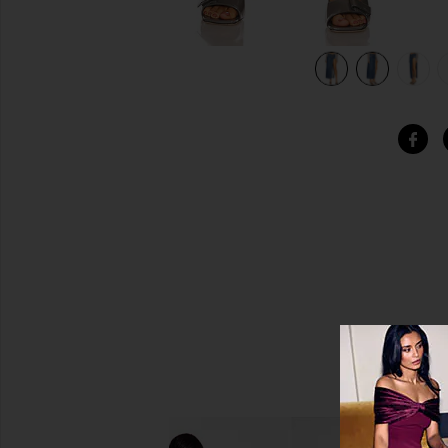
view 7 of 6 ЮБКА МАКСИ BIANCA in Crissy Field