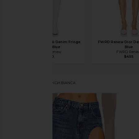
FWRD Renew Fendi Denim Fringe
FWRD Renew Dior Den
Skirt in Blue
Blue
FWRD Renew
FWRD Rene
$450
$455
GRLFRND
ЮБКА МАКСИ BIANCA
избранноеGRLFRND Blanca Maxi Skirt in Crissy Fiel