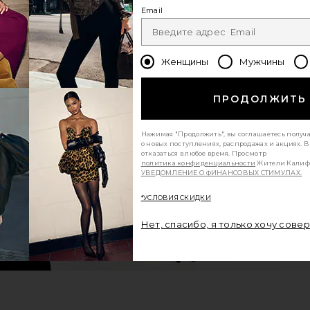
Email
Женщины
Мужчины
ПРОДОЛЖИТЬ
Нажимая "Продолжить", вы соглашаетесь получ
о новых поступлениях, распродажах и акциях. 
отказаться в любое время. Просмотр
политика конфиденциальности
Жители Калиф
УВЕДОМЛЕНИЕ О ФИНАНСОВЫХ СТИМУЛАХ.
*УСЛОВИЯ СКИДКИ
Нет, спасибо, я только хочу сове