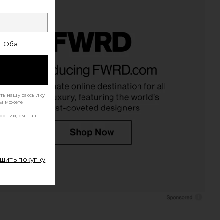
Оба
ать нашу рассылку
Вы можете
орнии, см. наш
ршить покупку