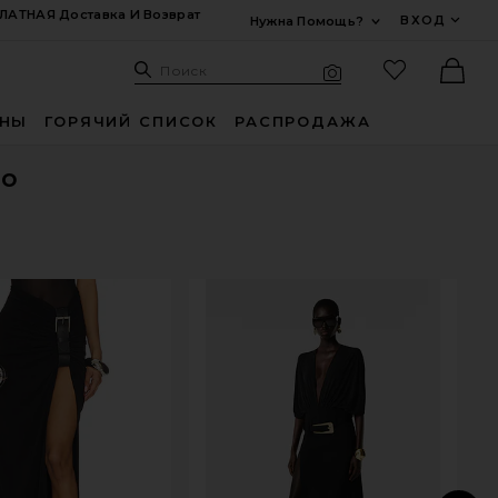
ЛАТНАЯ Доставка И Возврат
ВХОД
Нужна Помощь?
Развернуть Для
Поиск: Site
Избранные
Поиск
Визуальный поиск
Ther
ИНЫ
ГОРЯЧИЙ СПИСОК
РАСПРОДАЖА
но