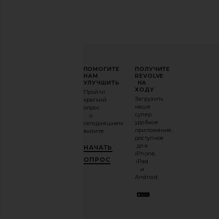
ПОВЫСЬТЕ
ПОМОГИТЕ
ПОЛУЧИТЕ
СВОЮ
НАМ
REVOLVE
ИГРУ
УЛУЧШИТЬ
НА
В
ХОДУ
Пройти
МОДЕ
Загрузить
краткий
наше
опрос
Подпишитесь
супер
о
на
удобное
сегодняшнем
нашу
приложение,
визите.
email-
доступное
рассылку
для
НАЧАТЬ
и
ПОЛУЧИ
iPhone,
10%!
.
ОПРОС
iPad
Это как
и
иметь
Android.
стильного
лучшего
друга.
Вы
можете
отказаться