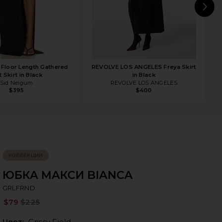
N
 Floor Length Gathered
REVOLVE LOS ANGELES Freya Skirt
t Skirt in Black
in Black
Sid Neigum
REVOLVE LOS ANGELES
$395
$400
КОЛЛЕКЦИИ
ЮБКА МАКСИ BIANCA
G
bran
GRLFRND
$79
$225
Pre
Цвет:
Crissy Field