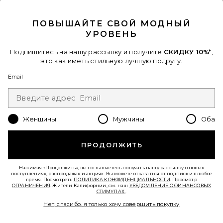
CLOSE MODAL
ПОВЫШАЙТЕ СВОЙ МОДНЫЙ
УРОВЕНЬ
Подпишитесь на нашу рассылку и получите
СКИДКУ 10%*
,
это как иметь стильную лучшую подругу.
ШЛЯПА
Polo Ralph Lauren
Email
$55
Favorite ЮБКА RHODE MINI
Женщины
Мужчины
Оба
ПРОДОЛЖИТЬ
Нажимая «Продолжить», вы соглашаетесь получать нашу рассылку о новых
поступлениях, распродажах и акциях. Вы можете отказаться от подписки в любое
время. Посмотреть
ПОЛИТИКА КОНФИДЕНЦИАЛЬНОСТИ
. Просмотр
ОГРАНИЧЕНИЯ
. Жители Калифорнии, см. наш
УВЕДОМЛЕНИЕ О ФИНАНСОВЫХ
СТИМУЛАХ.
.
Нет, спасибо, я только хочу совершить покупку