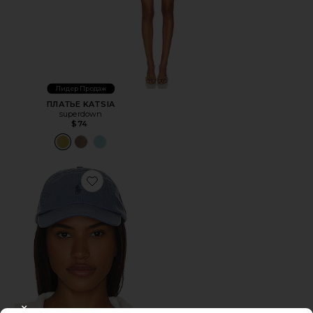
Лидер Продаж
ПЛАТЬЕ KATSIA
superdown
$74
Favorite ШЛЯПА