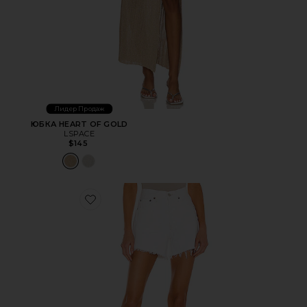
Лидер Продаж
ЮБКА HEART OF GOLD
LSPACE
$145
Favorite ШОРТЫ PARKER LONG