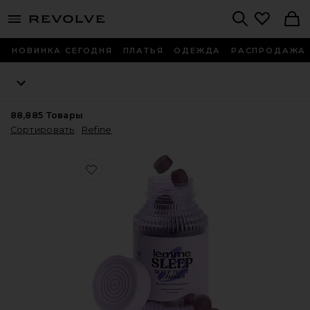
menu - shows more content
Revolve, Apparel & Fashion
Search
НОВИНКА СЕГОДНЯ
ПЛАТЬЯ
ОДЕЖДА
РАСПРОДАЖА
88,885
Товары
Сортировать
Refine
Favorite ВИТАМИННЫЕ МАРМЕЛАДКИ SLEEP