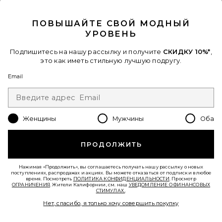
CLOSE MODAL
ПОВЫШАЙТЕ СВОЙ МОДНЫЙ
УРОВЕНЬ
Лидер Продаж
ПЛАТЬЕ KATSIA
Подпишитесь на нашу рассылку и получите
СКИДКУ 10%*
,
superdown
это как иметь стильную лучшую подругу.
$74
Email
Favorite ШЛЯПА
Женщины
Мужчины
Оба
ПРОДОЛЖИТЬ
Нажимая «Продолжить», вы соглашаетесь получать нашу рассылку о новых
поступлениях, распродажах и акциях. Вы можете отказаться от подписки в любое
время. Посмотреть
ПОЛИТИКА КОНФИДЕНЦИАЛЬНОСТИ
. Просмотр
ОГРАНИЧЕНИЯ
. Жители Калифорнии, см. наш
УВЕДОМЛЕНИЕ О ФИНАНСОВЫХ
СТИМУЛАХ.
.
Нет, спасибо, я только хочу совершить покупку