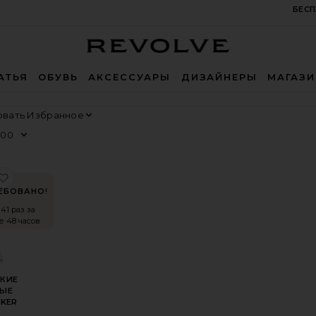
БЕСП
Revolve
АТЬЯ
ОБУВЬ
АКСЕССУАРЫ
ДИЗАЙНЕРЫ
МАГАЗ
Сортировать
Просмотр
ЛАДКИ SLEEP
НЫЕ МАРМЕЛАДКИ DEBLOAT
оеШОРТЫ PARKER LONG
избранноеКЛАССИЧЕСКИЕ ОБРЕЗАННЫЕ ШОРТЫ PARK
ЕБОВАНО!
41 раз за
е 48 часов
КИЕ
НЫЕ
KER