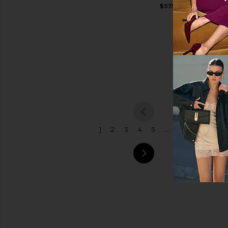
ЩЕТКИ T
$575
MERMAI
BRUSH
Размер
ESSENTI
BOAR BRIS
BRUSH
Цвет
Bur Bur
$78
Цена
...
1
2
3
4
5
179