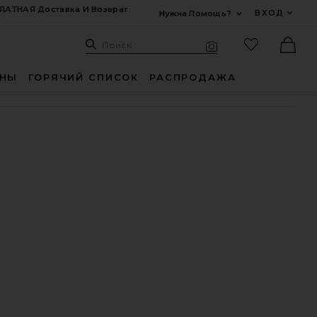
ЛАТНАЯ Доставка И Возврат
ВХОД
Нужна Помощь?
Развернуть Для
Поиск: Site
Избранные
Поиск
Визуальный поиск
Ther
ИНЫ
ГОРЯЧИЙ СПИСОК
РАСПРОДАЖА
ER