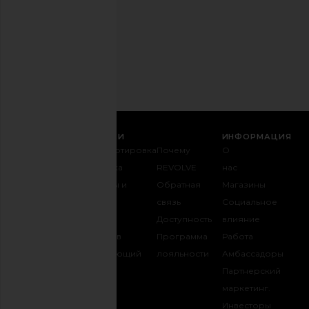
время.
Политика
конфиденциальности
Email
РЕГИСТРАЦИЯ
СЛУЖБА ПОДДЕРЖКИ
ИНФОРМАЦИЯ
Связаться с
Транспортировка
Почему
О
нами
и доставка
REVOLVE
нас
1-888-442-
Возвраты и
Обратная
Магазины
5830
обмен
связь
Социальное
Оплата
Таблица
Доступность
влияние
FAQ
размеров
Программа
Работа
Отслеживать
Одаривающий
лояльности
Амбассадоры
заказ
REVOLVE
Партнерский
маркетинг.
Инвесторы