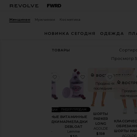
Женщинам
Мужчинам
Косметика
НОВИНКА СЕГОДНЯ
ОДЕЖДА
ПЛ
89,208
ТОВАРЫ
Посмотреть
все
Категория
ВОСТРЕБОВАНО!
избранноеВИТАМИННЫЕ МАРМЕ
избранноеВИТАМИН
избранн
ВОСТР
Продано 46 раз за
Аксессуары
последние 48 часов
Продано 
Спортивная
последни
одежда
Сумки
ЛИДЕР ПРОДАЖ
ЛИДЕР ПРОДАЖ
ШОРТЫ
Косметика
ВИТАМИННЫЕ
ВИТАМИННЫЕ
PARKER
КЛАССИЧЕС
МАРМЕЛАДКИ
МАРМЕЛАДКИ
LONG
Бренды
ОБРЕЗАН
DEBLOAT
SLEEP
AGOLDE
чернокожих
ШОРТЫ PAR
Lemme
Lemme
$158
AGOLDE
$30
$30