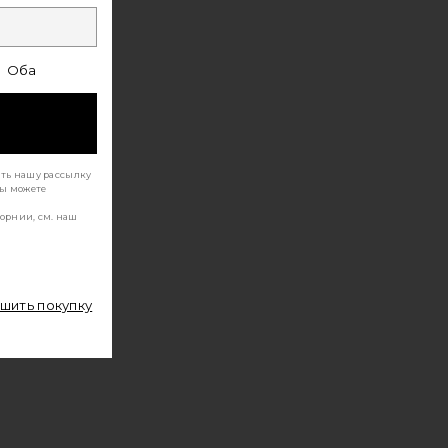
Оба
ать нашу рассылку
Вы можете
орнии, см. наш
ршить покупку