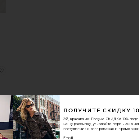
h
PER
RYNN
еСУМКА НА ПЛЕЧО, 26 ДЮЙМОВ CRYSTAL SIGNATURE SOFT
избранноеОСНОВА ЩЕТКИ "РУСАЛКА" С ЩЕТИНОЙ ИЗ 
ПОЛУЧИТЕ СКИДКУ 1
А
Эй, красавчик! Получи
СКИДКА 10%
подп
нашу рассылку, узнавайте первыми о н
" С
поступлениях, распродажах и промо акци
 ИЗ
Й
Email