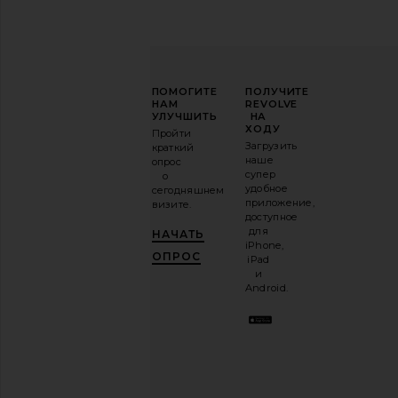
ПОВЫСЬТЕ
ПОМОГИТЕ
ПОЛУЧИТЕ
СВОЮ
НАМ
REVOLVE
ИГРУ
УЛУЧШИТЬ
НА
В
ХОДУ
Пройти
МОДЕ
Загрузить
краткий
наше
опрос
Подпишитесь
супер
о
на
удобное
сегодняшнем
нашу
приложение,
визите.
email-
доступное
рассылку
для
НАЧАТЬ
и
ПОЛУЧИ
iPhone,
10%!
.
ОПРОС
iPad
Это как
и
иметь
Android.
стильного
лучшего
друга.
Вы
можете
отказаться
в
любое