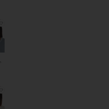
Ы КАПРИ
оеДЖИНСОВЫЕ ШОРТЫ 501 ORIGINAL
избранноеШЛЯПА
h
ЕЛАДКИ PURR
И CLOUD 6
еПЛАТЬЕ BLYTHE
избранноеШЛЯПА