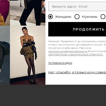
HE
D
AL
TLE
Женщины
Мужчины
ПРОДОЛЖИТЬ
Нажимая "Продолжить", вы соглашаетесь получ
о новых поступлениях, распродажах и акциях. 
отказаться в любое время. Просмотр
политика конфиденциальности
Жители Калиф
УВЕДОМЛЕНИЕ О ФИНАНСОВЫХ СТИМУЛАХ.
previous page
*УСЛОВИЯ СКИДКИ
Нет, спасибо, я только хочу сове
next page