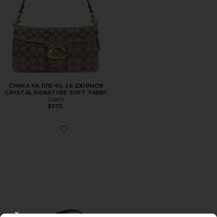
СУМКА НА ПЛЕЧО, 26 ДЮЙМОВ
CRYSTAL SIGNATURE SOFT TABBY
Coach
$575
Favorite ШЛЕПАНЦЫ