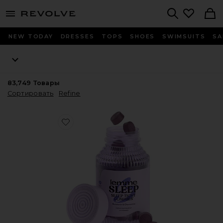
menu - shows more content
Revolve, Apparel & Fashion
Search
NEW TODAY
DRESSES
TOPS
SHOES
SWIMSUITS
SA
83,749
Товары
Сортировать
Refine
Favorite ВИТАМИННЫЕ МАРМЕЛАДКИ SLEEP