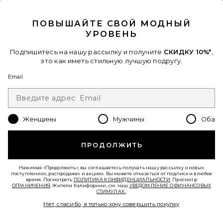
CLOSE MODAL
ПОВЫШАЙТЕ СВОЙ МОДНЫЙ
УРОВЕНЬ
В ТРЕНДЕ СЕЙЧАС!
31 недавно продан
Подпишитесь на нашу рассылку и получите
СКИДКУ 10%*
,
это как иметь стильную лучшую подругу.
ШЛЕПАНЦЫ
Email
TKEES
$65
Favorite БРЮКИ ROMA
Женщины
Мужчины
Оба
ПРОДОЛЖИТЬ
Нажимая «Продолжить», вы соглашаетесь получать нашу рассылку о новых
поступлениях, распродажах и акциях. Вы можете отказаться от подписки в любое
время. Посмотреть
ПОЛИТИКА КОНФИДЕНЦИАЛЬНОСТИ
. Просмотр
ОГРАНИЧЕНИЯ
. Жители Калифорнии, см. наш
УВЕДОМЛЕНИЕ О ФИНАНСОВЫХ
СТИМУЛАХ.
.
Нет, спасибо, я только хочу совершить покупку