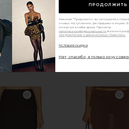
ПРОДОЛЖИТЬ
Нажимая "Продолжить", вы соглашаетесь получ
о новых поступлениях, распродажах и акциях. 
отказаться в любое время. Просмотр
политика конфиденциальности
Жители Калиф
УВЕДОМЛЕНИЕ О ФИНАНСОВЫХ СТИМУЛАХ.
*УСЛОВИЯ СКИДКИ
Нет, спасибо, я только хочу сове
RLEN FAUX LEATHER STUDDED
ЮБКА-МАКСИ С ПЕРЕКРУТО
LAMARQUE
SNDYS
$79
Sale price:
$184
$245
Previous price:
избранноеЮБКА МИНИ ARLA
из