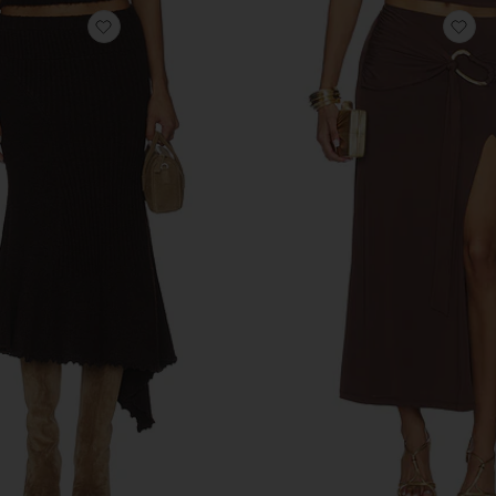
избранноеЮБКА FIA
из