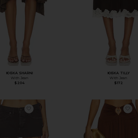
ЮБКА SHARNI
ЮБКА TILLY
With Jean
With Jean
$204
$172
избранноеЮБКА МИНИ LAINEY
из