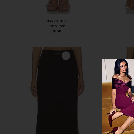
ЮБКА RUE
With Jean
$168
избранноеЮБКА МАКСИ MI