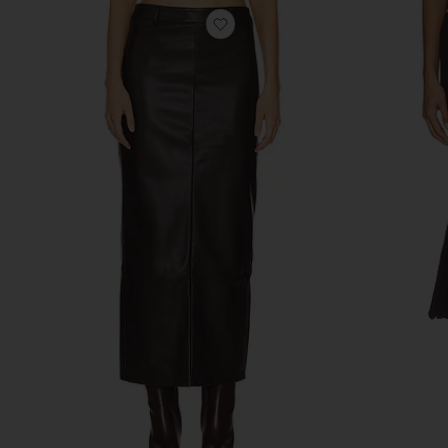
избранноеЮБКА KAYLA