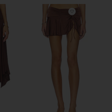
бранноеЮБКА VINE
избранноеЮБКА A