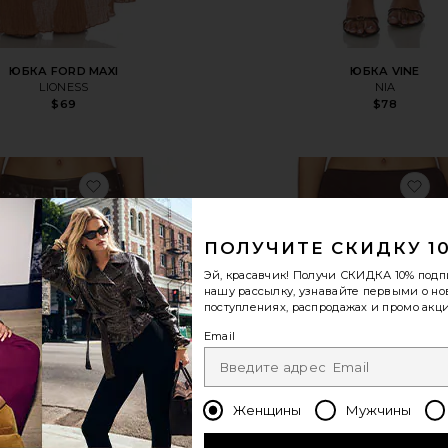
ЮБКА FORD MAXI
ЮБКА VINE
LIONESS
NIA
$69
$78
A
избранноеЮБКА HARLEN FAUX LEATHER S
из
ПОЛУЧИТЕ СКИДКУ 1
Эй, красавчик! Получи
СКИДКА 10%
подп
нашу рассылку, узнавайте первыми о н
поступлениях, распродажах и промо акци
Email
Женщины
Мужчины