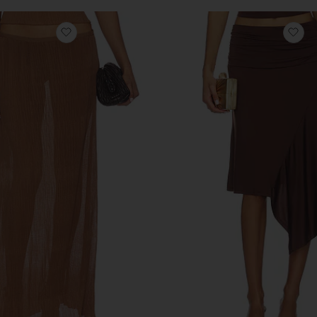
избранноеЮБКА FORD MAXI
из