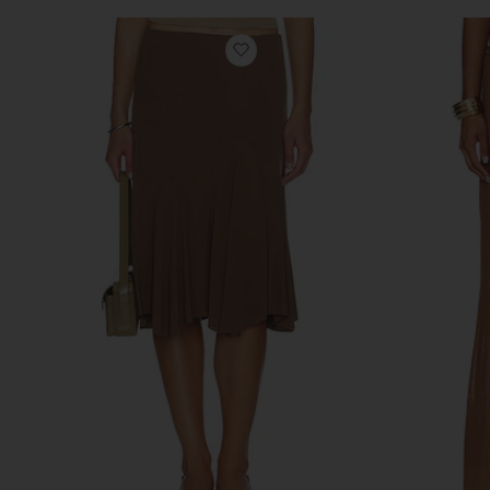
избранноеЮБКА RUE