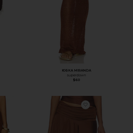
ЮБКА MIRANDA
superdown
$60
бранноеЮБКА LOTTE
избранноеЮБКА LE