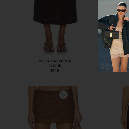
ЮБКА МАКСИ MIA
ЮБКА HA
ALIGNE
$149
избранноеЮБКА KITTY