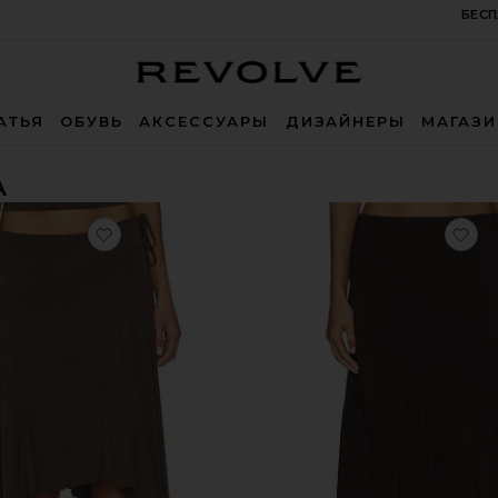
БЕСП
Revolve
АТЬЯ
ОБУВЬ
АКСЕССУАРЫ
ДИЗАЙНЕРЫ
МАГАЗ
А
 MIDI
избранноеЮБКА SHARNI
из