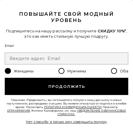
CLOSE MODAL
ПОВЫШАЙТЕ СВОЙ МОДНЫЙ
УРОВЕНЬ
БОЛЬШОЙ КЛАЧ LARGE POUCH
Stoney Clover Lane
$78
Подпишитесь на нашу рассылку и получите
СКИДКУ 10%*
,
это как иметь стильную лучшую подругу.
Favorite НАВОЛОЧКА QUEEN/STANDARD
Email
Женщины
Мужчины
Оба
ПРОДОЛЖИТЬ
Нажимая «Продолжить», вы соглашаетесь получать нашу рассылку о новых
поступлениях, распродажах и акциях. Вы можете отказаться от подписки в любое
время. Посмотреть
ПОЛИТИКА КОНФИДЕНЦИАЛЬНОСТИ
. Просмотр
ОГРАНИЧЕНИЯ
. Жители Калифорнии, см. наш
УВЕДОМЛЕНИЕ О ФИНАНСОВЫХ
СТИМУЛАХ.
.
Нет, спасибо, я только хочу совершить покупку