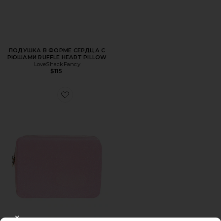
ПОДУШКА В ФОРМЕ СЕРДЦА С
РЮШАМИ RUFFLE HEART PILLOW
LoveShackFancy
$115
Favorite БОЛЬШОЙ КЛАЧ LARGE POUCH