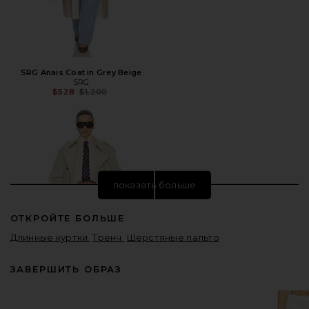
SRG Anais Coat in Grey Beige
SRG
Предыдущая цена:
$528
$1,200
показать больше
ОТКРОЙТЕ БОЛЬШЕ
Длинные куртки
Тренч
Шерстяные пальто
ЗАВЕРШИТЬ ОБРАЗ