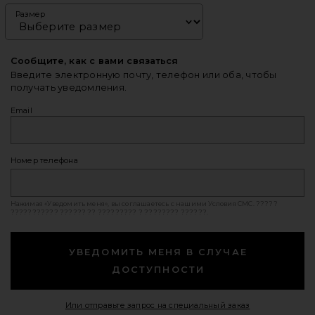
Размер
Сообщите, как с вами связаться
Введите электронную почту, телефон или оба, чтобы
получать уведомления.
Email
Номер телефона
Нажимая «Уведомить меня», вы соглашаетесь с нашими
Условия СМС
. ?????
??????????? ?????? ?? ????????? ? ???????? ??????.
УВЕДОМИТЬ МЕНЯ В СЛУЧАЕ
ДОСТУПНОСТИ
Opens in a mod
Или отправьте запрос на специальный заказ