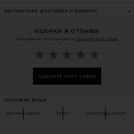
FWRD Renew
$1,995
БЕСПЛАТНАЯ ДОСТАВКА И ВОЗВРАТ
ОЦЕНКИ И ОТЗЫВЫ
Расскажите, что случилось!
Оцените этот товар
ОЦЕНИТЕ ЭТОТ ТОВАР
ПОХОЖИЕ ВЕЩИ
SRG Hudson Coat in Dark Grey
Длинные куртки
Тренч
Шерстяные пальто
Beige
SRG
Предыдущая цена:
$158
$750