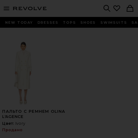
menu - shows more content
Revolve, Apparel & Fashion
Search
NEW TODAY
DRESSES
TOPS
SHOES
SWIMSUITS
SA
ПАЛЬТО С РЕМНЕМ OLINA
L'AGENCE
Цвет:
Ivory
Продано