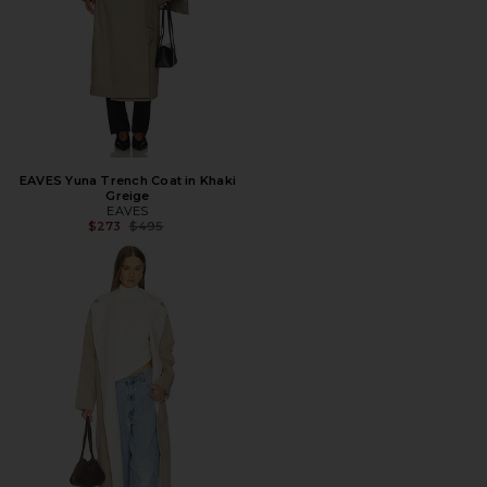
EAVES Yuna Trench Coat in Khaki
Greige
EAVES
Предыдущая цена:
$273
$495