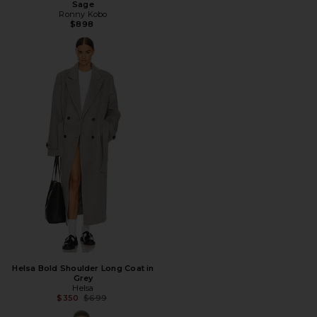
Sage
Ronny Kobo
$898
Helsa Bold Shoulder Long Coat in
Grey
Helsa
Предыдущая цена:
$350
$699