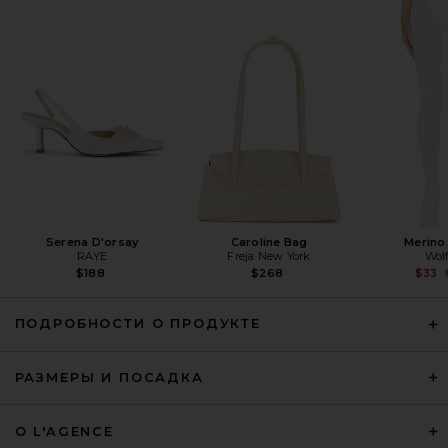
Helsa Classic Oversized Trench
in Chino
Helsa
$499
Serena D'orsay
Caroline Bag
Merino
RAYE
Freja New York
Wol
$188
$268
$33
ПОДРОБНОСТИ О ПРОДУКТЕ
РАЗМЕРЫ И ПОСАДКА
FWRD Renew Louis Vuitton Long
О L'AGENCE
Coat in Black