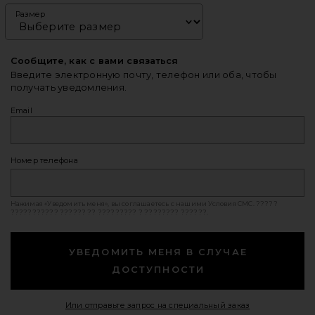
Размер
Сообщите, как с вами связаться
Введите электронную почту, телефон или оба, чтобы
получать уведомления.
Email
Номер телефона
Нажимая «Уведомить меня», вы соглашаетесь с нашими
Условия СМС
. ?????
??????????? ?????? ?? ????????? ? ???????? ??????.
УВЕДОМИТЬ МЕНЯ В СЛУЧАЕ
ДОСТУПНОСТИ
Opens in a mod
Или отправьте запрос на специальный заказ