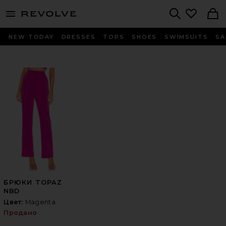
menu - shows more content
Revolve, Apparel & Fashion
Search
NEW TODAY
DRESSES
TOPS
SHOES
SWIMSUITS
SA
БРЮКИ TOPAZ
NBD
Цвет:
Magenta
Продано