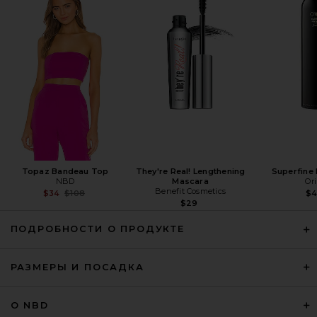
FRAME The Bow Cargo Jean in
Lemon
FRAME
$348
Topaz Bandeau Top
They're Real! Lengthening
Superfine 
NBD
Mascara
Or
Benefit Cosmetics
Previous price:
$34
$108
$
$29
ПОДРОБНОСТИ О ПРОДУКТЕ
РАЗМЕРЫ И ПОСАДКА
RE/DONE High Rise Wide Leg
О NBD
Jeans in Beet Cord