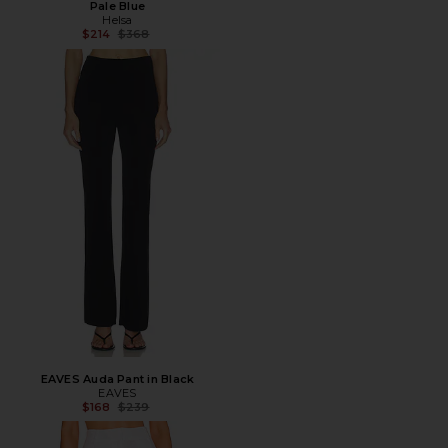
Pale Blue
Helsa
Предыдущая цена:
$214
$368
EAVES Auda Pant in Black
EAVES
Предыдущая цена:
$168
$239