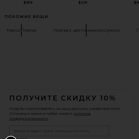
$189
$219
$
ПОХОЖИЕ ВЕЩИ
Макси Платья
Платья с цветочным рисунком
П
FOOTER
ПОЛУЧИТЕ СКИДКУ 10%
Когда вы подписываетесь на нашу рассылку, указав свой email.
Отписаться можно в любой момент.
политика
конфиденциальности
Email Address