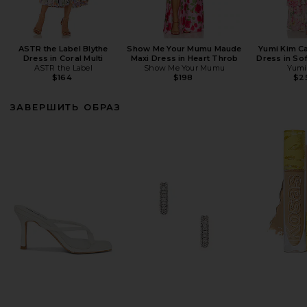
ASTR the Label Blythe
Show Me Your Mumu Maude
Yumi Kim C
Dress in Coral Multi
Maxi Dress in Heart Throb
Dress in So
ASTR the Label
Show Me Your Mumu
Yumi
$164
$198
$2
ЗАВЕРШИТЬ ОБРАЗ