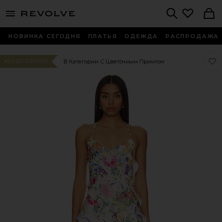
menu - shows more content
Revolve, Apparel & Fashion
Search
НОВИНКА СЕГОДНЯ
ПЛАТЬЯ
ОДЕЖДА
РАСПРОДАЖА
Люб
Люб
В Категории С Цветочным Принтом
#213 БЕСТСЕЛЛЕР