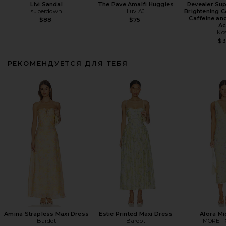
Livi Sandal
The Pave Amalfi Huggies
Revealer Su
superdown
Luv AJ
Brightening C
Caffeine an
$88
$75
Ac
Ko
$
РЕКОМЕНДУЕТСЯ ДЛЯ ТЕБЯ
Amina Strapless Maxi Dress
Estie Printed Maxi Dress
Alora Mi
Bardot
Bardot
MORE T