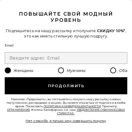
CLOSE MODAL
ПОВЫШАЙТЕ СВОЙ МОДНЫЙ
УРОВЕНЬ
Подпишитесь на нашу рассылку и получите
СКИДКУ 10%*
,
это как иметь стильную лучшую подругу.
БРЮКИ ROMA
Email
SNDYS
$108
Женщины
Мужчины
Оба
Favorite МАКСИ ПЛАТЬЕ DISTRICT
ПРОДОЛЖИТЬ
Нажимая «Продолжить», вы соглашаетесь получать нашу рассылку о новых
поступлениях, распродажах и акциях. Вы можете отказаться от подписки в любое
время. Посмотреть
ПОЛИТИКА КОНФИДЕНЦИАЛЬНОСТИ
. Просмотр
ОГРАНИЧЕНИЯ
. Жители Калифорнии, см. наш
УВЕДОМЛЕНИЕ О ФИНАНСОВЫХ
СТИМУЛАХ.
.
Нет, спасибо, я только хочу совершить покупку