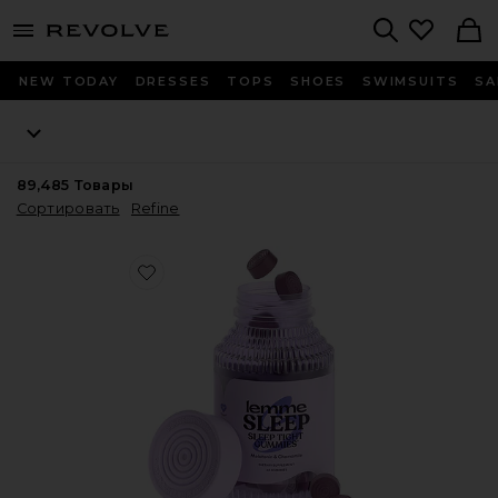
menu - shows more content
Revolve, Apparel & Fashion
Search
NEW TODAY
DRESSES
TOPS
SHOES
SWIMSUITS
SA
89,485
Товары
Сортировать
Refine
Favorite ВИТАМИННЫЕ МАРМЕЛАДКИ SLEEP