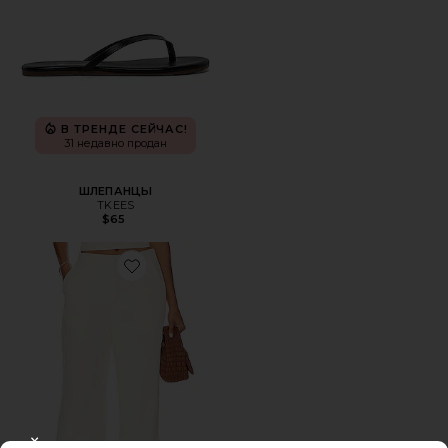
В ТРЕНДЕ СЕЙЧАС!
31 недавно продан
ШЛЕПАНЦЫ
TKEES
$65
Favorite БРЮКИ ROMA